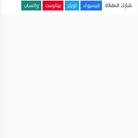
شارك المقالة
فيسبوك
تويتر
بينترست
واتساب