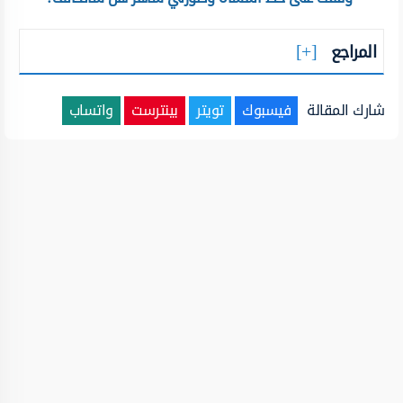
المراجع
شارك المقالة
فيسبوك
تويتر
بينترست
واتساب