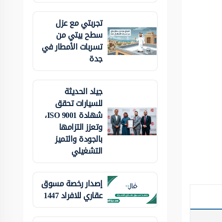
تجربتي مع عزل
سطح بيتي من
تسربات الأمطار في
جدة
جياد الحديثة
للسيارات تحقق
شهادة ISO 9001،
وتعزز التزامها
بالجودة والتميز
التشغيلي
إصدار رخصة مسوق
عقاري للافراد 1447