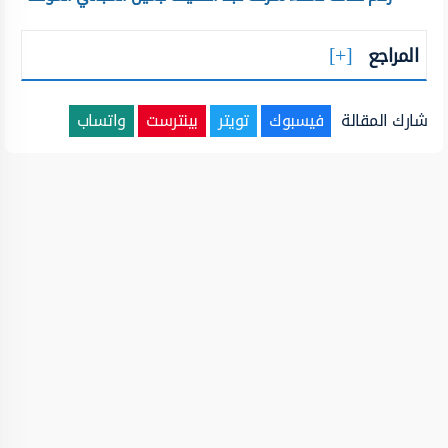
المراجع
شارك المقالة
فيسبوك
تويتر
بينترست
واتساب