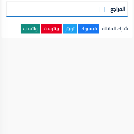
المراجع
شارك المقالة
فيسبوك
تويتر
بينترست
واتساب