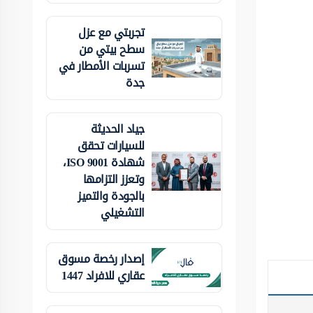
تجربتي مع عزل
سطح بيتي من
تسربات الأمطار في
جدة
جياد الحديثة
للسيارات تحقق
شهادة ISO 9001،
وتعزز التزامها
بالجودة والتميز
التشغيلي
إصدار رخصة مسوق
عقاري للافراد 1447