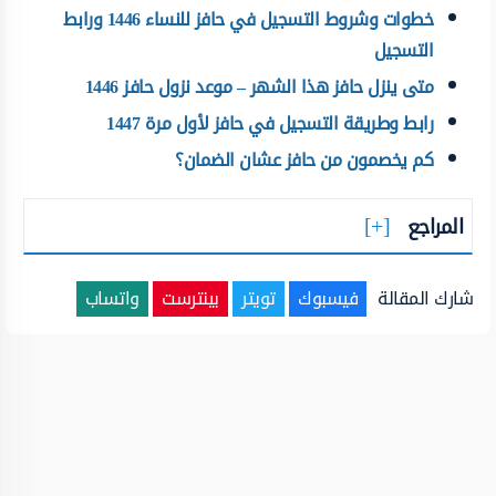
خطوات وشروط التسجيل في حافز للنساء 1446 ورابط
التسجيل
متى ينزل حافز هذا الشهر – موعد نزول حافز 1446
رابط وطريقة التسجيل في حافز لأول مرة 1447
كم يخصمون من حافز عشان الضمان؟
المراجع
شارك المقالة
فيسبوك
تويتر
بينترست
واتساب