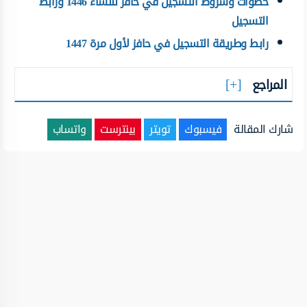
خطوات وشروط التسجيل في حافز للنساء 1446 ورابط
التسجيل
رابط وطريقة التسجيل في حافز لأول مرة 1447
المراجع
شارك المقالة
فيسبوك
تويتر
بينترست
واتساب