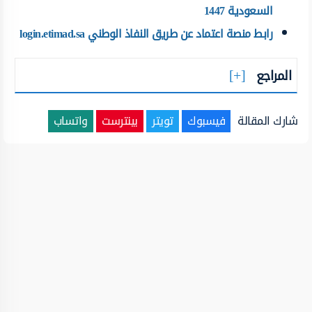
السعودية 1447
رابط منصة اعتماد عن طريق النفاذ الوطني login.etimad.sa
المراجع
شارك المقالة
فيسبوك
تويتر
بينترست
واتساب